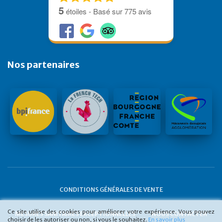
5
étoiles - Basé sur
775
avis
Nos partenaires
CONDITIONS GÉNÉRALES DE VENTE
Ce site utilise des cookies pour améliorer votre expérience. Vous pouvez
MESURES SANITAIRES EXCEPTIONNELLES
NOUS CONTACTER
choisir de les autoriser ou non, si vous le souhaitez.
En savoir plus