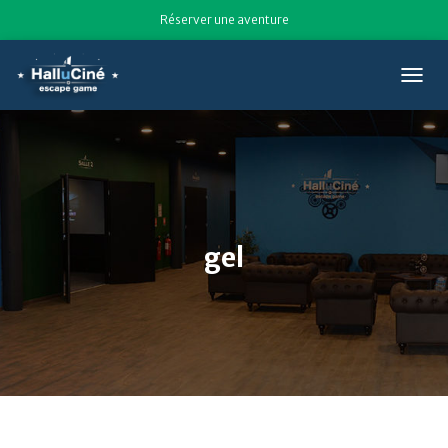
Réserver une aventure
T
O
G
G
L
E
N
A
V
gel
I
G
A
T
I
O
N