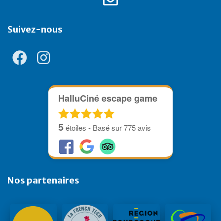
Suivez-nous
HalluCiné escape game
5
étoiles - Basé sur
775
avis
Nos partenaires