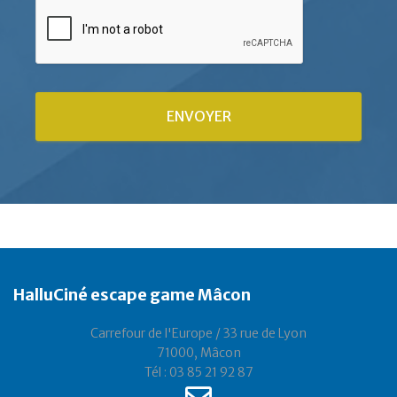
ENVOYER
HalluCiné escape game Mâcon
Carrefour de l'Europe / 33 rue de Lyon
71000, Mâcon
Tél : 03 85 21 92 87