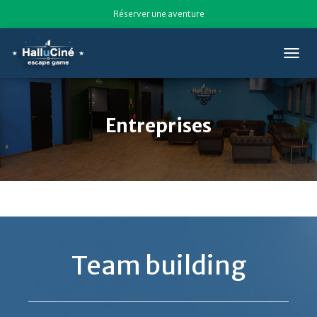
Réserver une aventure
T
O
G
G
L
Entreprises
E
N
A
V
I
G
A
T
I
O
Team building
N