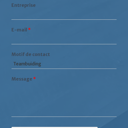
Entreprise
E-mail
*
Motif de contact
Message
*