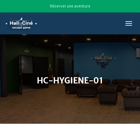
Réserver une aventure
T
O
G
G
L
E
N
A
V
HC-HYGIENE-01
I
G
A
T
I
O
N