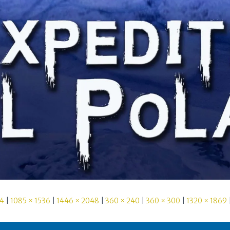
24
|
1085 × 1536
|
1446 × 2048
|
360 × 240
|
360 × 300
|
1320 × 1869