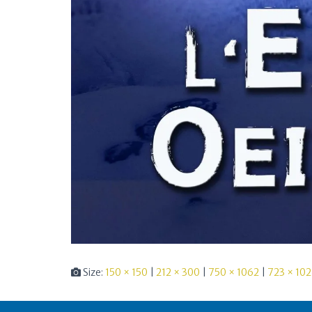
Size:
150 × 150
|
212 × 300
|
750 × 1062
|
723 × 10