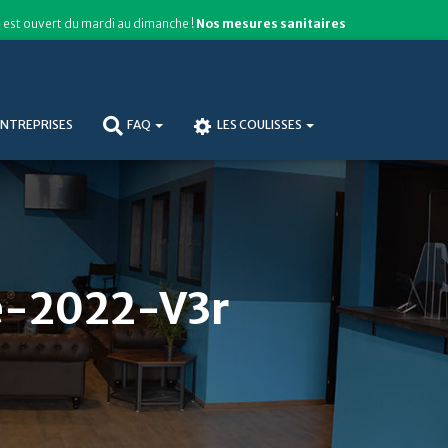
est ouvert du mardi au dimanche !
Nos mesures sanitaires
NTREPRISES
FAQ
LES COULISSES
re-2022-V3r