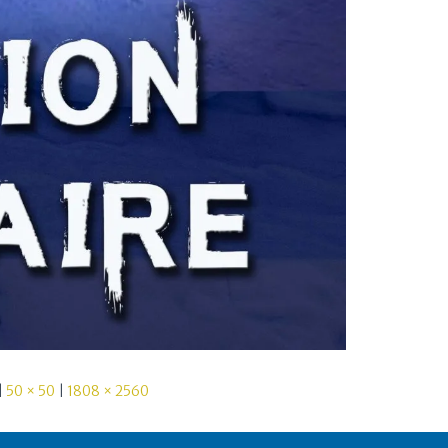
|
50 × 50
|
1808 × 2560