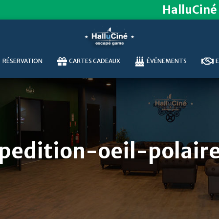
HalluCiné
RÉSERVATION
CARTES CADEAUX
ÉVÉNEMENTS
E
pedition-oeil-polai