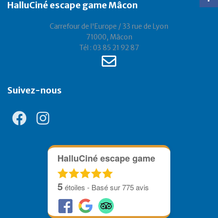
HalluCiné escape game Mâcon
Carrefour de l'Europe / 33 rue de Lyon
71000, Mâcon
Tél : 03 85 21 92 87
Suivez-nous
HalluCiné escape game
5
étoiles - Basé sur
775
avis