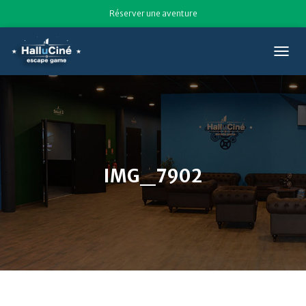
Réserver une aventure
T
O
G
G
L
E
N
A
V
IMG_7902
I
G
A
T
I
O
N