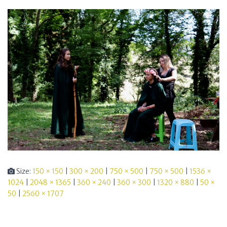
Size:
150 × 150
|
300 × 200
|
750 × 500
|
750 × 500
|
1536 ×
1024
|
2048 × 1365
|
360 × 240
|
360 × 300
|
1320 × 880
|
50 ×
50
|
2560 × 1707