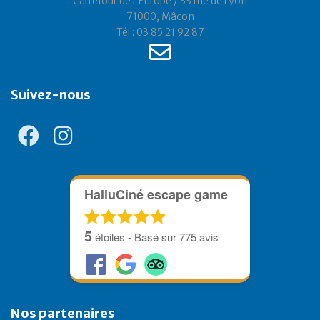
Carrefour de l'Europe / 33 rue de Lyon
71000, Mâcon
Tél : 03 85 21 92 87
Suivez-nous
HalluCiné escape game
5
étoiles - Basé sur
775
avis
Nos partenaires