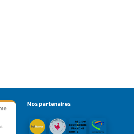
Nos partenaires
ame
is