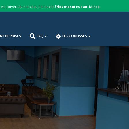
est ouvert du mardi au dimanche !
Nos mesures sanitaires
NTREPRISES
FAQ
LES COULISSES