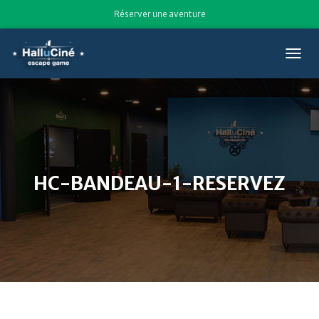
Réserver une aventure
T
O
G
G
L
E
N
A
V
HC-BANDEAU-1-RESERVEZ
I
G
A
T
I
O
N